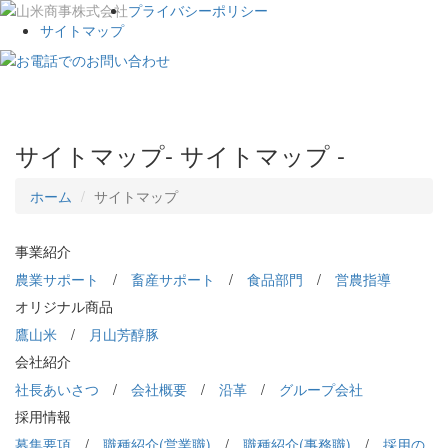
プライバシーポリシー
サイトマップ
Toggle
navigat
サイトマップ
- サイトマップ -
ホーム
サイトマップ
事業紹介
農業サポート
/
畜産サポート
/
食品部門
/
営農指導
オリジナル商品
鷹山米
/
月山芳醇豚
会社紹介
社長あいさつ
/
会社概要
/
沿革
/
グループ会社
採用情報
募集要項
/
職種紹介(営業職)
/
職種紹介(事務職)
/
採用の