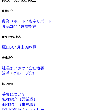
FAX：023-631-9622
事業紹介
農業サポート
/
畜産サポート
食品部門
/
営農指導
オリジナル商品
鷹山米
/
月山芳醇豚
会社紹介
社長あいさつ
/
会社概要
沿革
/
グループ会社
採用情報
募集について
職種紹介（営業職）
職種紹介（事務職）
採用の流れ
/
エントリー