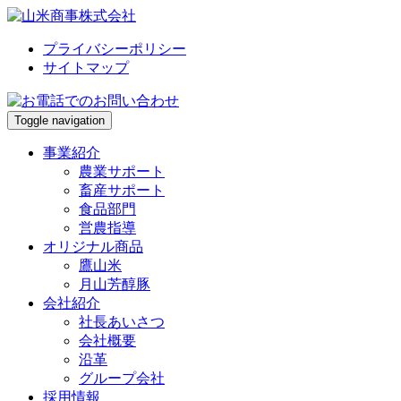
プライバシーポリシー
サイトマップ
Toggle navigation
事業紹介
農業サポート
畜産サポート
食品部門
営農指導
オリジナル商品
鷹山米
月山芳醇豚
会社紹介
社長あいさつ
会社概要
沿革
グループ会社
採用情報