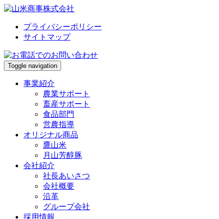
プライバシーポリシー
サイトマップ
Toggle navigation
事業紹介
農業サポート
畜産サポート
食品部門
営農指導
オリジナル商品
鷹山米
月山芳醇豚
会社紹介
社長あいさつ
会社概要
沿革
グループ会社
採用情報