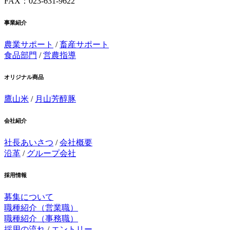
FAX：023-631-9622
事業紹介
農業サポート
/
畜産サポート
食品部門
/
営農指導
オリジナル商品
鷹山米
/
月山芳醇豚
会社紹介
社長あいさつ
/
会社概要
沿革
/
グループ会社
採用情報
募集について
職種紹介（営業職）
職種紹介（事務職）
採用の流れ
/
エントリー