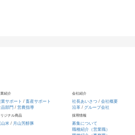
紹介
採用情報
お問い合わせ
事業紹介
会社紹介
農業サポート
/
畜産サポート
社長あいさつ
/
会社概要
食品部門
/
営農指導
沿革
/
グループ会社
オリジナル商品
採用情報
鷹山米
/
月山芳醇豚
募集について
職種紹介（営業職）