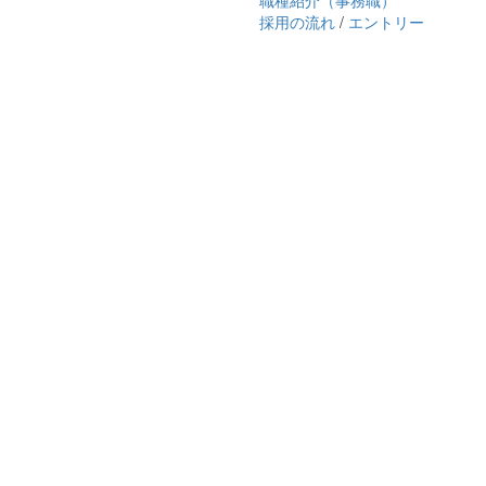
職種紹介（事務職）
採用の流れ
/
エントリー