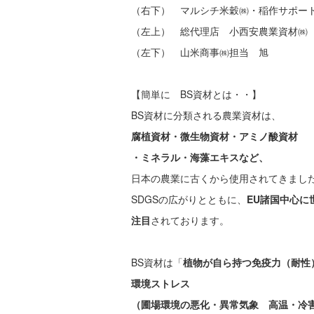
（右下） マルシチ米穀㈱・稲作サポー
（左上） 総代理店 小西安農業資材㈱
（左下） 山米商事㈱担当 旭
【簡単に BS資材とは・・】
BS資材に分類される農業資材は、
腐植資材・微生物資材
・アミノ酸資材
・ミネラル・海藻エキス
など、
日本の農業に古くから使用されてきまし
SDGSの広がりとともに、
EU諸国中心に
注目
されております。
BS資材は「
植物が自ら持つ免疫力（耐性
環境ストレス
（圃場環境の悪化・
異常気象 高温・冷