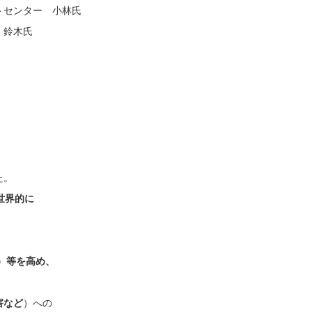
トセンター 小林氏
 鈴木氏
た。
世界的に
）等を高め、
害など
）への