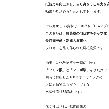
抵抗力を向上
させ、
自ら身を守るを力を
効果が見込めると言われております。
ご紹介するBS資材は、商品名「HS-２プ
この商品は、
針葉樹の間伐材をチップ化
長時間発酵・熟成の腐植化
プロセスを経て作られた腐植物質です。
抽出には化学物質を一切使用せず、
「フミン酸」と「フルボ酸」
を水だけで
同時に抽出した100％オーガニックの
人にも植物にも安心・安全な
水溶性腐植BS資材です。
化学抽出された鉱物由来の