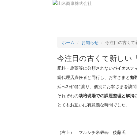
事業紹介
オリジナル商品
会社
ホーム
お知らせ
今注目の古くて
今注目の古くて新しい「
肥料・農薬等に分類されない
バイオステ
総代理店責任者と同行し、お客さまと
勉
延べ2日間に渡り、個別にお客さまを訪問
それぞれの
栽培現場での課題整理と
解消
とてもお互いに有意義な時間でした。
（右上） マルシチ米穀㈱ 後藤氏