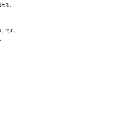
高める」
ロ」です。
し